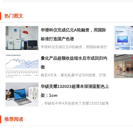
热门图文
华谱科仪完成亿元A轮融资，用国际
标准打造国产色谱
华谱科仪完成亿元A轮融资，用国际标准打
华谱科仪完成亿
造国产色谱一流品牌)近日，...
小米推出R
量化产品超额收益缩水后市或回归均
元A轮融资，用国
显示器A27
际标准打造国产
衡
版：1080
色谱
截至4月末，量化私募中证500指增、沪深
量化产品超额收
300指增和中证1000...
HM再关
华硕灵耀132023超薄本深湖蓝配色上
益缩水后市或回
退烧提速
归均衡
架：1cm
，华硕在今年4月份发布了灵耀132023超薄
华硕灵耀132023
本，只有1cm厚和1...
超薄本深湖蓝配
推荐阅读
色上架：1cm