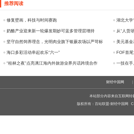
超薄本深湖蓝配
推荐阅读
色上架：1cm
修复壁画，科技与时间赛跑
湖北大学
奶酪产业迎来新一轮爆发期妙可蓝多管理层增持
从“人货
坚守自然饲养理念，光明肉业旗下银蕨农场以严苛标
美元基金
海口多彩活动串起欢乐“六一”
FOF首
“桂林之夜”点亮漓江海内外旅游业界共话跨境合作
一技在手
财经中国网
|
本站部分内容来自互联网转
版权所有：
百站联盟-财经中国网
Cop