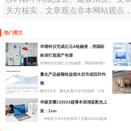
关方核实，文章观点非本网站观点
热门图文
华谱科仪完成亿元A轮融资，用国际
标准打造国产色谱
华谱科仪完成亿元A轮融资，用国际标准打
华谱科仪完成亿
造国产色谱一流品牌)近日，...
小米推出R
量化产品超额收益缩水后市或回归均
元A轮融资，用国
显示器A27
际标准打造国产
衡
版：1080
色谱
截至4月末，量化私募中证500指增、沪深
量化产品超额收
300指增和中证1000...
HM再关
华硕灵耀132023超薄本深湖蓝配色上
益缩水后市或回
退烧提速
归均衡
架：1cm
，华硕在今年4月份发布了灵耀132023超薄
华硕灵耀132023
本，只有1cm厚和1...